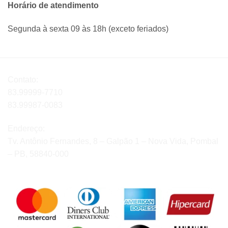
Horário de atendimento
Segunda à sexta 09 às 18h (exceto feriados)
Contato:
83.99999-7710
83.99987-0083
Endereço:
Tv. Antônio Fernandes, 8 – Galpão 1 – Nova Vida, Pombal
– PB, 58840-000