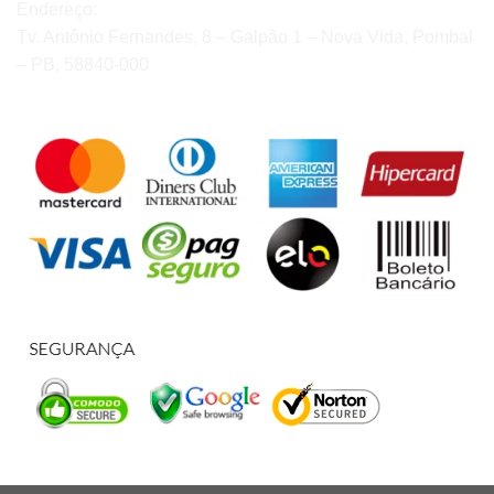
Endereço:
Tv. Antônio Fernandes, 8 – Galpão 1 – Nova Vida, Pombal
– PB, 58840-000