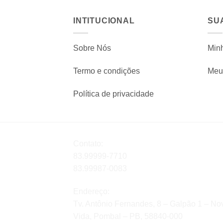
INTITUCIONAL
SU
Sobre Nós
Min
Termo e condições
Meu 
Política de privacidade
Contato:
83.99999-7710
83.99987-0083
Endereço:
Tv. Antônio Fernandes, 8 – Galpão 1 – No
Vida, Pombal – PB, 58840-000