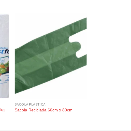
SACOLA PLÁSTICA
SACOLA PLÁSTICA
1kg –
Saco de Silagem 52
Sacola Reciclada 60cm x 80cm
0,025mm