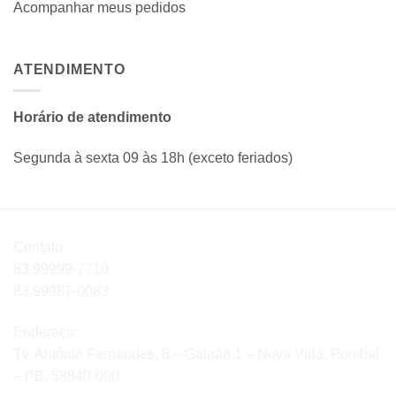
Acompanhar meus pedidos
ATENDIMENTO
Horário de atendimento
Segunda à sexta 09 às 18h (exceto feriados)
Contato:
83.99999-7710
83.99987-0083
Endereço:
Tv. Antônio Fernandes, 8 – Galpão 1 – Nova Vida, Pombal
– PB, 58840-000