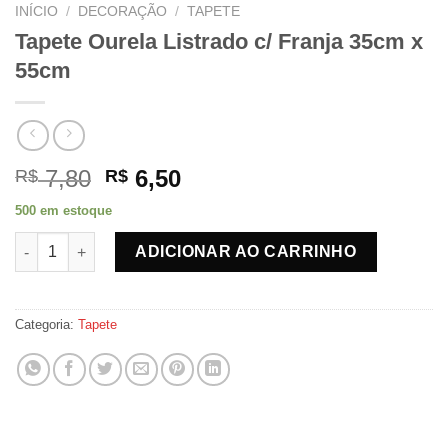
INÍCIO
/
DECORAÇÃO
/
TAPETE
Tapete Ourela Listrado c/ Franja 35cm x
55cm
O
O
7,80
6,50
R$
R$
preço
preço
500 em estoque
original
atual
Tapete Ourela Listrado c/ Franja 35cm x 55cm quantidade
era:
é:
ADICIONAR AO CARRINHO
R$ 7,80.
R$ 6,50.
Categoria:
Tapete