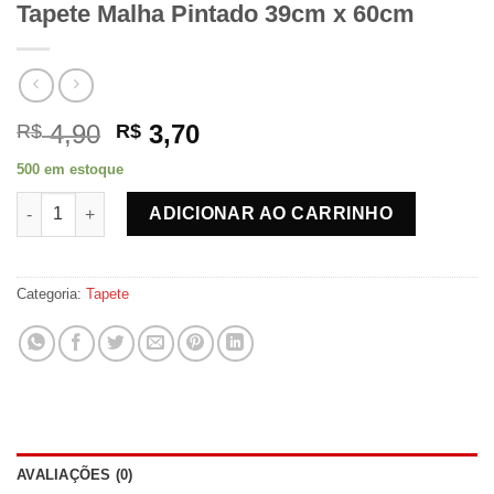
Tapete Malha Pintado 39cm x 60cm
O
O
4,90
3,70
R$
R$
preço
preço
500 em estoque
original
atual
Tapete Malha Pintado 39cm x 60cm quantidade
era:
é:
ADICIONAR AO CARRINHO
R$ 4,90.
R$ 3,70.
Categoria:
Tapete
AVALIAÇÕES (0)