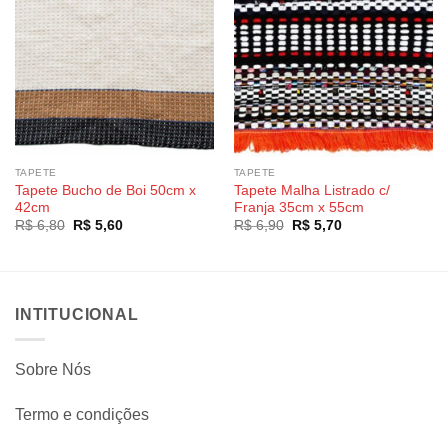
TAPETE
TAPETE
Tapete Bucho de Boi 50cm x
Tapete Malha Listrado c/
42cm
Franja 35cm x 55cm
O
O
O
O
R$
6,80
R$
5,60
R$
6,90
R$
5,70
preço
preço
preço
preço
original
atual
original
atual
era:
é:
era:
é:
R$ 6,80.
R$ 5,60.
R$ 6,90.
R$ 5,70.
INTITUCIONAL
Sobre Nós
Termo e condições