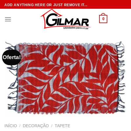
Skip
ADD ANYTHING HERE OR JUST REMOVE IT...
to
content
0
Oferta!
INÍCIO
/
DECORAÇÃO
/
TAPETE