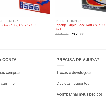
NE E LIMPEZA
HIGIENE E LIMPEZA
Esponja Dupla Face Naft Cx. c/ 6
o Omo 400g Cx. c/ 24 Und.
Und.
O
O
R$
26,00
R$
25,00
preço
preço
original
atual
era:
é:
R$ 26,00.
R$ 25,00.
A CONTA
PRECISA DE AJUDA?
has compras
Trocas e devoluções
carrinho
Dúvidas frequentes
Acompanhar meus pedidos