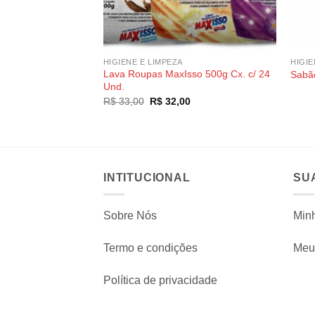
HIGIENE E LIMPEZA
HIGIE
Lava Roupas MaxIsso 500g Cx. c/ 24
Sabã
Und.
O
O
R$
33,00
R$
32,00
preço
preço
original
atual
era:
é:
R$ 33,00.
R$ 32,00.
INTITUCIONAL
SU
Sobre Nós
Min
Termo e condições
Meu 
Política de privacidade