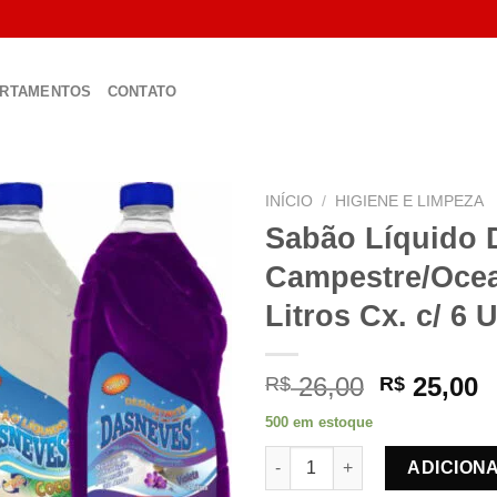
RTAMENTOS
CONTATO
INÍCIO
/
HIGIENE E LIMPEZA
Sabão Líquido 
Campestre/Ocea
Litros Cx. c/ 6 
O
26,00
25,00
R$
R$
preço
p
500 em estoque
original
a
Sabão Líquido Das Neves - Cam
era:
é
ADICION
R$ 26,00.
R