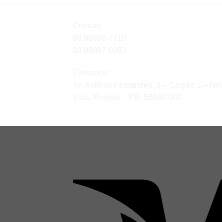
Contato:
83.99999-7710
83.99987-0083
Endereço:
Tv. Antônio Fernandes, 8 – Galpão 1 – No
Vida, Pombal – PB, 58840-000