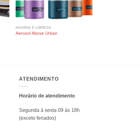
HIGIENE E LIMPEZA
HIGIENE E LIMPEZA
0
Pedra Sanitária Naft
Aerosol Above Urban
Eucalipto/Floral/Lav
Und.
O
R$
14,00
R$
13,00
preço
p
original
a
era:
é
R$ 14,00.
R
ATENDIMENTO
Horário de atendimento
Segunda à sexta 09 às 18h
(exceto feriados)