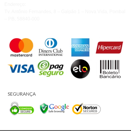
Endereço:
Tv. Antônio Fernandes, 8 – Galpão 1 – Nova Vida, Pombal
– PB, 58840-000