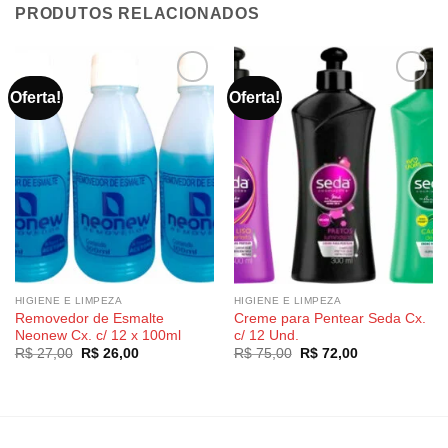
PRODUTOS RELACIONADOS
Oferta!
Oferta!
HIGIENE E LIMPEZA
HIGIENE E LIMPEZA
Removedor de Esmalte
Creme para Pentear Seda Cx.
Neonew Cx. c/ 12 x 100ml
c/ 12 Und.
O
O
O
O
R$
27,00
R$
26,00
R$
75,00
R$
72,00
preço
preço
preço
preço
original
atual
original
atual
era:
é:
era:
é:
R$ 27,00.
R$ 26,00.
R$ 75,00.
R$ 72,00.