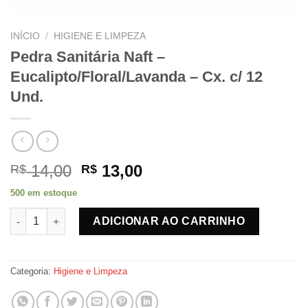
INÍCIO
/
HIGIENE E LIMPEZA
Pedra Sanitária Naft –
Eucalipto/Floral/Lavanda – Cx. c/ 12
Und.
O
O
14,00
13,00
R$
R$
preço
preço
500 em estoque
original
atual
Pedra Sanitária Naft - Eucalipto/Floral/Lavanda - Cx. c/ 12 Und.
era:
é:
ADICIONAR AO CARRINHO
R$ 14,00.
R$ 13,00.
Categoria:
Higiene e Limpeza