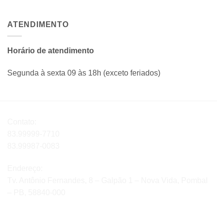
ATENDIMENTO
Horário de atendimento
Segunda à sexta 09 às 18h (exceto feriados)
Contato:
83.99999-7710
83.99987-0083
Endereço:
Tv. Antônio Fernandes, 8 – Galpão 1 – Nova Vida, Pombal
– PB, 58840-000