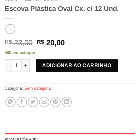
Escova Plástica Oval Cx. c/ 12 Und.
O
O
23,00
20,00
R$
R$
preço
preço
500 em estoque
original
atual
Escova Plástica Oval Cx. c/ 12 Und. quantidade
era:
é:
ADICIONAR AO CARRINHO
R$ 23,00.
R$ 20,00.
Categoria:
Sem categoria
AVALIAÇÕES (0)