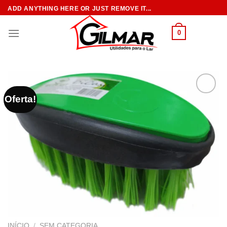
Skip
ADD ANYTHING HERE OR JUST REMOVE IT...
to
content
0
Oferta!
INÍCIO
/
SEM CATEGORIA