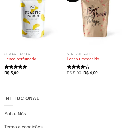
SEM CATEGORIA
SEM CATEGORIA
Lenço perfumado
Lenço umedecido
O
O
R$
5,99
R$
5,90
R$
4,99
Avaliação
Avaliação
preço
preço
5.00
de 5
4.00
de
original
atual
5
era:
é:
R$ 5,90.
R$ 4,99.
INTITUCIONAL
Sobre Nós
Termo e condições