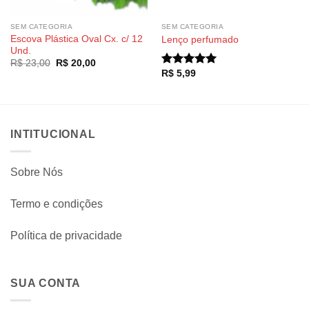
SEM CATEGORIA
SEM CATEGORIA
Escova Plástica Oval Cx. c/ 12
Lenço perfumado
Und.
O
O
R$
23,00
R$
20,00
preço
preço
R$
5,99
Avaliação
original
atual
5.00
de 5
era:
é:
R$ 23,00.
R$ 20,00.
INTITUCIONAL
Sobre Nós
Termo e condições
Política de privacidade
SUA CONTA