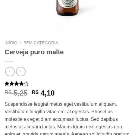
INÍCIO
/
SEM CATEGORIA
Cerveja puro malte
Avaliado
1
O
O
5,25
4,10
R$
R$
como
preço
preço
4.00
de
Suspendisse feugiat metus eget vestibulum aliquam.
5, com
original
atual
baseado
Vestibulum fringilla vitae orci at egestas. Phasellus
era:
é:
em
molestie ex eget diam accumsan luctus. Sed dapibus
avaliação
R$ 5,25.
R$ 4,10.
de cliente
metus at aliquam luctus. Mauris turpis nisi, egestas non
enim et, gravida rutrum mauris. Aenean sollicitudin pretium