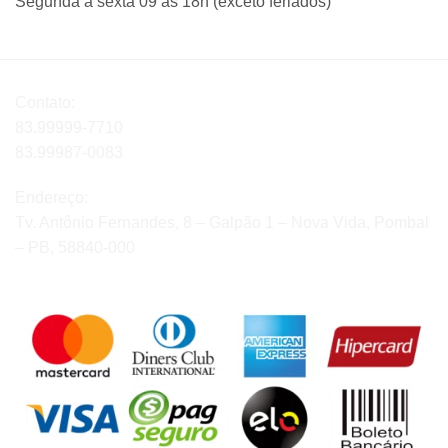
Segunda à sexta 09 às 18h (exceto feriados)
Contato:
83.99999-7710
83.99987-0083
Endereço:
Tv. Antônio Fernandes, 8 – Galpão 1 – Nova Vida, Pombal
– PB, 58840-000