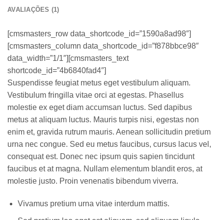
AVALIAÇÕES (1)
[cmsmasters_row data_shortcode_id=”1590a8ad98″]
[cmsmasters_column data_shortcode_id=”f878bbce98″
data_width=”1/1″][cmsmasters_text
shortcode_id=”4b6840fad4″]
Suspendisse feugiat metus eget vestibulum aliquam.
Vestibulum fringilla vitae orci at egestas. Phasellus
molestie ex eget diam accumsan luctus. Sed dapibus
metus at aliquam luctus. Mauris turpis nisi, egestas non
enim et, gravida rutrum mauris. Aenean sollicitudin pretium
urna nec congue. Sed eu metus faucibus, cursus lacus vel,
consequat est. Donec nec ipsum quis sapien tincidunt
faucibus et at magna. Nullam elementum blandit eros, at
molestie justo. Proin venenatis bibendum viverra.
Vivamus pretium urna vitae interdum mattis.