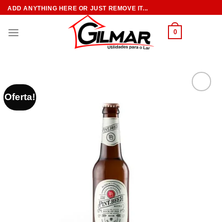
Skip
ADD ANYTHING HERE OR JUST REMOVE IT...
to
content
0
Oferta!