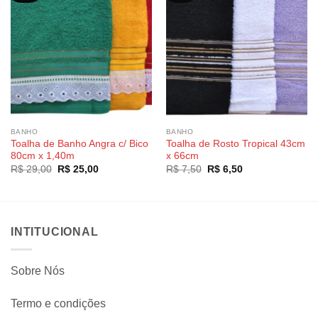
BANHO
BANHO
Toalha de Banho Angra c/ Bico
Toalha de Rosto Tropical 43cm
80cm x 1,40m
x 66cm
O
O
O
O
R$
29,00
R$
25,00
R$
7,50
R$
6,50
preço
preço
preço
preço
original
atual
original
atual
era:
é:
era:
é:
R$ 29,00.
R$ 25,00.
R$ 7,50.
R$ 6,50.
INTITUCIONAL
Sobre Nós
Termo e condições