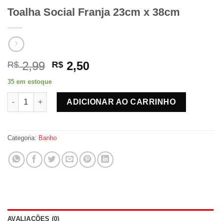
Toalha Social Franja 23cm x 38cm
O
O
2,99
2,50
R$
R$
preço
preço
35 em estoque
original
atual
Toalha Social Franja 23cm x 38cm quantidade
era:
é:
ADICIONAR AO CARRINHO
R$ 2,99.
R$ 2,50.
Categoria:
Banho
AVALIAÇÕES (0)