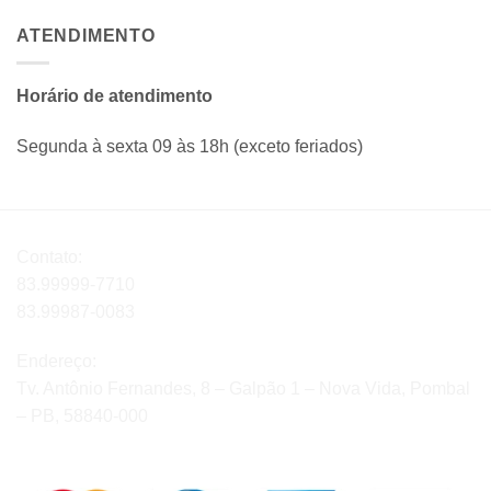
ATENDIMENTO
Horário de atendimento
Segunda à sexta 09 às 18h (exceto feriados)
Contato:
83.99999-7710
83.99987-0083
Endereço:
Tv. Antônio Fernandes, 8 – Galpão 1 – Nova Vida, Pombal
– PB, 58840-000