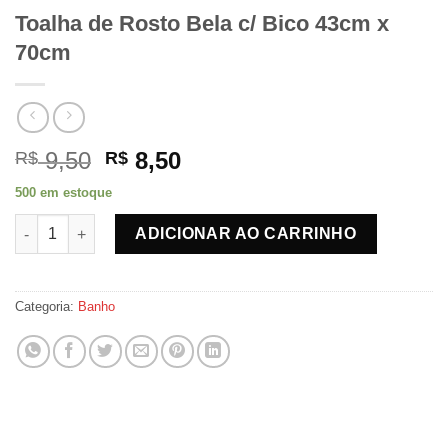
Toalha de Rosto Bela c/ Bico 43cm x
70cm
O
O
9,50
8,50
R$
R$
preço
preço
500 em estoque
original
atual
Toalha de Rosto Bela c/ Bico 43cm x 70cm quantidade
era:
é:
ADICIONAR AO CARRINHO
R$ 9,50.
R$ 8,50.
Categoria:
Banho