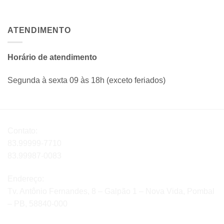
ATENDIMENTO
Horário de atendimento
Segunda à sexta 09 às 18h (exceto feriados)
Contato:
83.99999-7710
83.99987-0083
Endereço:
Tv. Antônio Fernandes, 8 – Galpão 1 – Nova Vida, Pombal
– PB, 58840-000