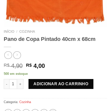
INÍCIO
/
COZINHA
Pano de Copa Pintado 40cm x 68cm
O
O
4,90
4,00
R$
R$
preço
preço
500 em estoque
original
atual
Pano de Copa Pintado 40cm x 68cm quantidade
era:
é:
ADICIONAR AO CARRINHO
R$ 4,90.
R$ 4,00.
Categoria:
Cozinha