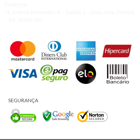
Endereço:
Tv. Antônio Fernandes, 8 – Galpão 1 – Nova Vida, Pombal
– PB, 58840-000