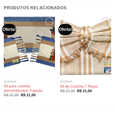
PRODUTOS RELACIONADOS
Oferta!
Oferta!
COZINHA
COZINHA
Kit para cozinha
Kit de Cozinha 7 Peças
pernambucano 3 peças
O
O
R$
22,00
R$
21,00
preço
preço
O
O
R$
31,90
R$
21,00
original
atual
preço
preço
era:
é:
original
atual
R$ 22,00.
R$ 21,00.
era:
é:
R$ 31,90.
R$ 21,00.