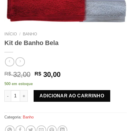
INÍCIO
/
BANHO
Kit de Banho Bela
O
O
32,00
30,00
R$
R$
preço
preço
500 em estoque
original
atual
Kit de Banho Bela quantidade
era:
é:
ADICIONAR AO CARRINHO
R$ 32,00.
R$ 30,00.
Categoria:
Banho