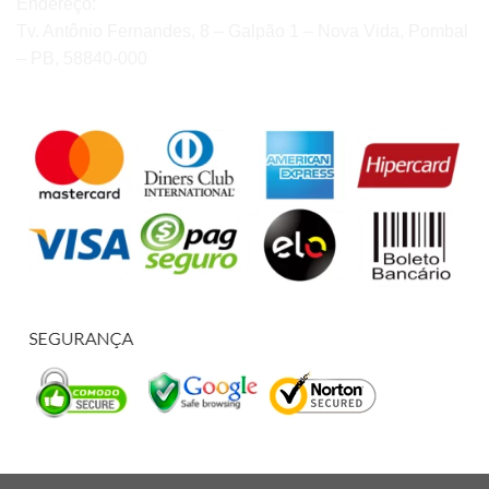
Endereço:
Tv. Antônio Fernandes, 8 – Galpão 1 – Nova Vida, Pombal
– PB, 58840-000