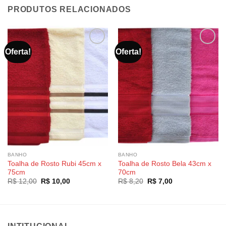
PRODUTOS RELACIONADOS
Oferta!
Oferta!
BANHO
BANHO
Toalha de Rosto Rubi 45cm x
Toalha de Rosto Bela 43cm x
75cm
70cm
O
O
O
O
R$
12,00
R$
10,00
R$
8,20
R$
7,00
preço
preço
preço
preço
original
atual
original
atual
era:
é:
era:
é:
R$ 12,00.
R$ 10,00.
R$ 8,20.
R$ 7,00.