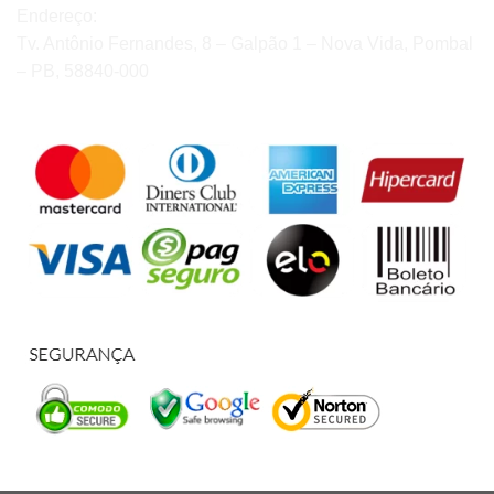
Endereço:
Tv. Antônio Fernandes, 8 – Galpão 1 – Nova Vida, Pombal
– PB, 58840-000