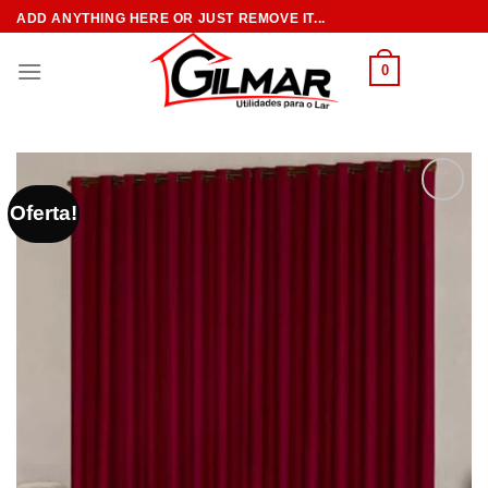
Skip
ADD ANYTHING HERE OR JUST REMOVE IT...
to
content
0
Oferta!