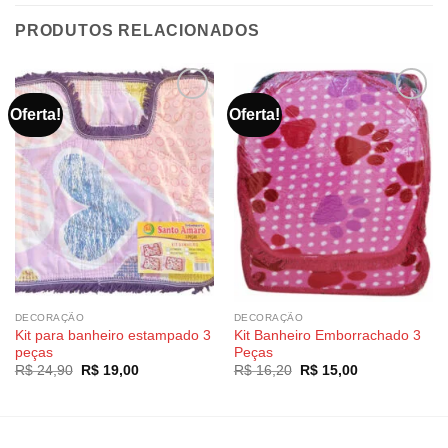
PRODUTOS RELACIONADOS
Oferta!
Oferta!
DECORAÇÃO
DECORAÇÃO
Kit para banheiro estampado 3
Kit Banheiro Emborrachado 3
peças
Peças
O
O
O
O
R$
24,90
R$
19,00
R$
16,20
R$
15,00
preço
preço
preço
preço
original
atual
original
atual
era:
é:
era:
é:
R$ 24,90.
R$ 19,00.
R$ 16,20.
R$ 15,00.