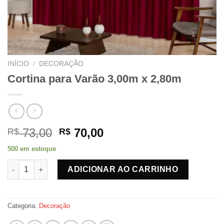
INÍCIO
/
DECORAÇÃO
Cortina para Varão 3,00m x 2,80m
O
O
73,00
70,00
R$
R$
preço
preço
500 em estoque
original
atual
Cortina para Varão 3,00m x 2,80m quantidade
era:
é:
ADICIONAR AO CARRINHO
R$ 73,00.
R$ 70,00.
Categoria:
Decoração