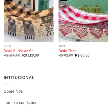
REDE
REDE
Rede Bucho de Boi
Rede Tieta
O
O
O
O
R$
150,00
R$
120,00
R$
62,00
R$
60,00
preço
preço
preço
preço
original
atual
original
atual
era:
é:
era:
é:
R$ 150,00.
R$ 120,00.
R$ 62,00.
R$ 60,00.
INTITUCIONAL
Sobre Nós
Termo e condições