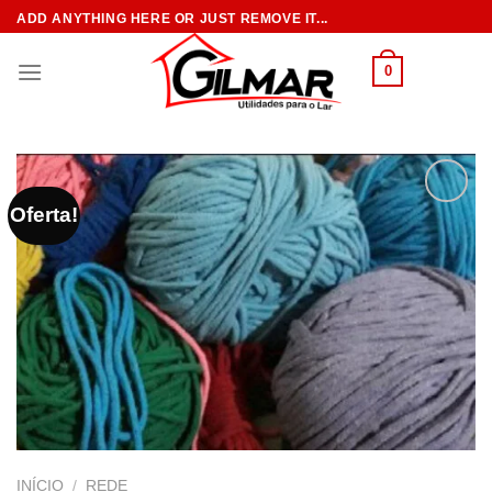
Skip
ADD ANYTHING HERE OR JUST REMOVE IT...
to
content
0
Oferta!
INÍCIO
/
REDE