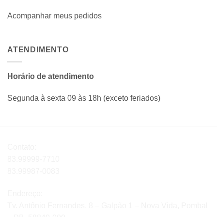
Acompanhar meus pedidos
ATENDIMENTO
Horário de atendimento
Segunda à sexta 09 às 18h (exceto feriados)
Contato:
83.99999-7710
83.99987-0083
Endereço:
Tv. Antônio Fernandes, 8 – Galpão 1 – Nova Vida, Pombal