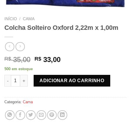
INÍCIO
/
CAMA
Colcha Solteiro Oxford 2,22m x 1,00m
O
O
35,00
33,00
R$
R$
preço
preço
500 em estoque
original
atual
Colcha Solteiro Oxford 2,22m x 1,00m quantidade
era:
é:
ADICIONAR AO CARRINHO
R$ 35,00.
R$ 33,00.
Categoria:
Cama