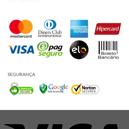
– PB, 58840-000