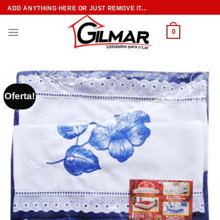
Skip
ADD ANYTHING HERE OR JUST REMOVE IT...
to
content
0
Oferta!