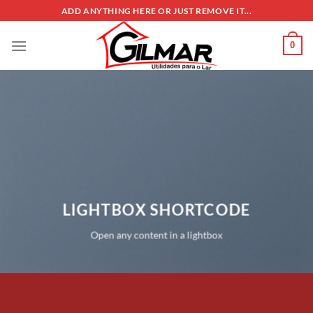
Skip
ADD ANYTHING HERE OR JUST REMOVE IT...
to
content
0
LIGHTBOX SHORTCODE
Open any content in a lightbox