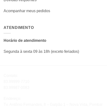
Acompanhar meus pedidos
ATENDIMENTO
Horário de atendimento
Segunda à sexta 09 às 18h (exceto feriados)
Contato:
83.99999-7710
83.99987-0083
Endereço:
Tv. Antônio Fernandes, 8 – Galpão 1 – Nova Vida, Pombal