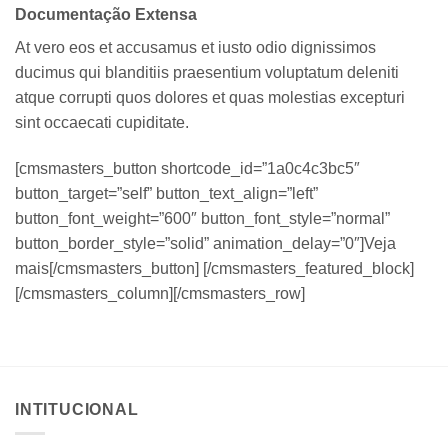
Documentação Extensa
At vero eos et accusamus et iusto odio dignissimos
ducimus qui blanditiis praesentium voluptatum deleniti
atque corrupti quos dolores et quas molestias excepturi
sint occaecati cupiditate.
[cmsmasters_button shortcode_id=”1a0c4c3bc5″
button_target=”self” button_text_align=”left”
button_font_weight=”600″ button_font_style=”normal”
button_border_style=”solid” animation_delay=”0″]Veja
mais[/cmsmasters_button] [/cmsmasters_featured_block]
[/cmsmasters_column][/cmsmasters_row]
INTITUCIONAL