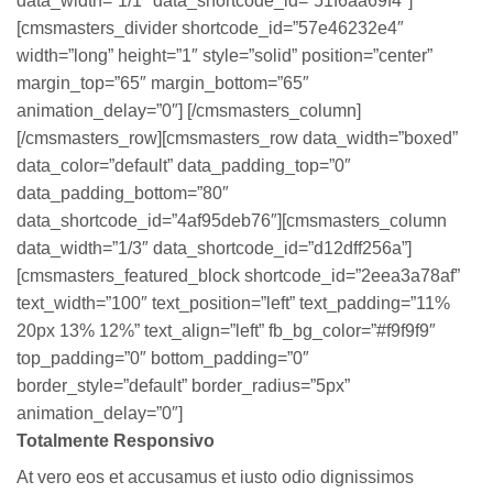
data_width=”1/1″ data_shortcode_id=”51f6aa69f4″]
[cmsmasters_divider shortcode_id=”57e46232e4″
width=”long” height=”1″ style=”solid” position=”center”
margin_top=”65″ margin_bottom=”65″
animation_delay=”0″] [/cmsmasters_column]
[/cmsmasters_row][cmsmasters_row data_width=”boxed”
data_color=”default” data_padding_top=”0″
data_padding_bottom=”80″
data_shortcode_id=”4af95deb76″][cmsmasters_column
data_width=”1/3″ data_shortcode_id=”d12dff256a”]
[cmsmasters_featured_block shortcode_id=”2eea3a78af”
text_width=”100″ text_position=”left” text_padding=”11%
20px 13% 12%” text_align=”left” fb_bg_color=”#f9f9f9″
top_padding=”0″ bottom_padding=”0″
border_style=”default” border_radius=”5px”
animation_delay=”0″]
Totalmente Responsivo
At vero eos et accusamus et iusto odio dignissimos