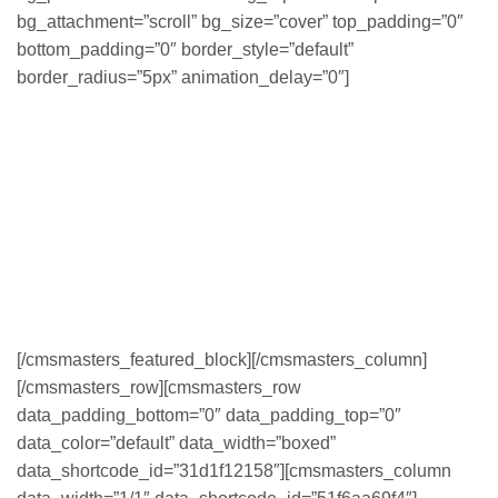
bg_attachment=”scroll” bg_size=”cover” top_padding=”0″
bottom_padding=”0″ border_style=”default”
border_radius=”5px” animation_delay=”0″]
Faça sua lista de compras
Este é um mimo que preparei para vocês com muito carinho: uma
listinha de compras de supermercado para você se organizar, não
perder tempo e não esquecer nada! Anote os itens que estão faltando
na sua casa e marque a quantidade ao lado. No espaço em branco
você acrescenta o item que quiser. Imprima e pendure na despensa ou
na porta da geladeira. Só não se esqueça de levá-la na hora da compra
(rs)..
[/cmsmasters_featured_block][/cmsmasters_column]
[/cmsmasters_row][cmsmasters_row
data_padding_bottom=”0″ data_padding_top=”0″
data_color=”default” data_width=”boxed”
data_shortcode_id=”31d1f12158″][cmsmasters_column