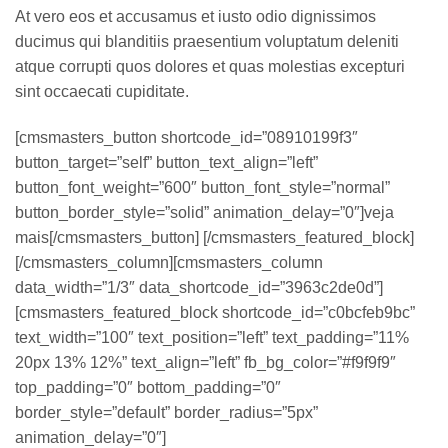
At vero eos et accusamus et iusto odio dignissimos
ducimus qui blanditiis praesentium voluptatum deleniti
atque corrupti quos dolores et quas molestias excepturi
sint occaecati cupiditate.
[cmsmasters_button shortcode_id=”08910199f3″
button_target=”self” button_text_align=”left”
button_font_weight=”600″ button_font_style=”normal”
button_border_style=”solid” animation_delay=”0″]veja
mais[/cmsmasters_button] [/cmsmasters_featured_block]
[/cmsmasters_column][cmsmasters_column
data_width=”1/3″ data_shortcode_id=”3963c2de0d”]
[cmsmasters_featured_block shortcode_id=”c0bcfeb9bc”
text_width=”100″ text_position=”left” text_padding=”11%
20px 13% 12%” text_align=”left” fb_bg_color=”#f9f9f9″
top_padding=”0″ bottom_padding=”0″
border_style=”default” border_radius=”5px”
animation_delay=”0″]