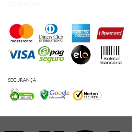
– PB, 58840-000