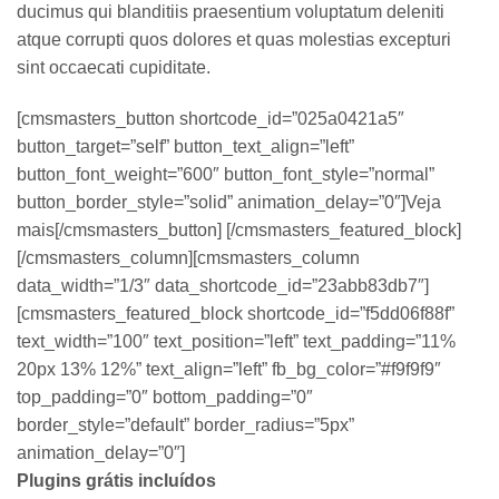
ducimus qui blanditiis praesentium voluptatum deleniti
atque corrupti quos dolores et quas molestias excepturi
sint occaecati cupiditate.
[cmsmasters_button shortcode_id=”025a0421a5″
button_target=”self” button_text_align=”left”
button_font_weight=”600″ button_font_style=”normal”
button_border_style=”solid” animation_delay=”0″]Veja
mais[/cmsmasters_button] [/cmsmasters_featured_block]
[/cmsmasters_column][cmsmasters_column
data_width=”1/3″ data_shortcode_id=”23abb83db7″]
[cmsmasters_featured_block shortcode_id=”f5dd06f88f”
text_width=”100″ text_position=”left” text_padding=”11%
20px 13% 12%” text_align=”left” fb_bg_color=”#f9f9f9″
top_padding=”0″ bottom_padding=”0″
border_style=”default” border_radius=”5px”
animation_delay=”0″]
Plugins grátis incluídos