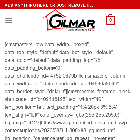
Skip
ADD ANYTHING HERE OR JUST REMOVE IT...
to
content
0
[cmsmasters_row data_width=”boxed”
data_top_style=”default” data_bot_style=”default”
data_color=”default” data_padding_top=”75″
data_padding_bottom=”0″
data_shortcode_id=”4752f0d70b”][cmsmasters_column
data_width=”1/1″ data_shortcode_id=”04890a9b96″
data_border_style=”default”][cmsmasters_featured_block
shortcode_id=”c4094d6195″ text_width=”40″
text_position=”left” text_padding=”4% 20px 3% 5%”
text_align=”left” color_overlay=”rgba(255,255,255,0)”
bg_img=”14427|https://www.gilmarutilidades.com.br/wp-
content/uploads/2020/08/3-1-300×88.jpg|medium”
bg_position=”center center” bg_repeat=”no-repeat”