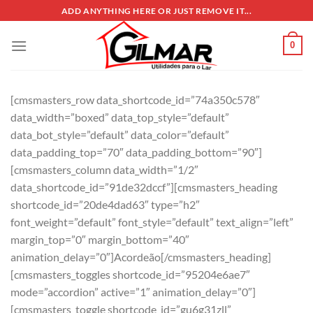
Skip
ADD ANYTHING HERE OR JUST REMOVE IT...
to
content
0
[cmsmasters_row data_shortcode_id=”74a350c578″
data_width=”boxed” data_top_style=”default”
data_bot_style=”default” data_color=”default”
data_padding_top=”70″ data_padding_bottom=”90″]
[cmsmasters_column data_width=”1/2″
data_shortcode_id=”91de32dccf”][cmsmasters_heading
shortcode_id=”20de4dad63″ type=”h2″
font_weight=”default” font_style=”default” text_align=”left”
margin_top=”0″ margin_bottom=”40″
animation_delay=”0″]Acordeão[/cmsmasters_heading]
[cmsmasters_toggles shortcode_id=”95204e6ae7″
mode=”accordion” active=”1″ animation_delay=”0″]
[cmsmasters_toggle shortcode_id=”gu6g31zll”