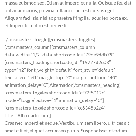
massa euismod sed. Etiam at imperdiet nulla. Quisque feugiat
pulvinar mauris, pulvinar ullamcorper est cursus eget.
Aliquam facilisis, nisl ac pharetra fringilla, lacus leo porta ex,
et imperdiet enim est nec velit.
[/cmsmasters_toggle][/cmsmasters_toggles]
[/cmsmasters_column][cmsmasters_column
data_width=”1/2″ data_shortcode_id=”79de9ddb79″]
[cmsmasters_heading shortcode_id=”19777d2e03″
type=”h2″ font_weight=”default” font_style=”default”
text_align=”left” margin_top=”0″ margin_bottom=”40″
animation_delay=”0″]Alternador[/cmsmasters_heading]
[cmsmasters_toggles shortcode_id=”cf72f5012c”
mode=”toggle” active=”1″ animation_delay=”0″]
[cmsmasters_toggle shortcode_id=”cc8348p2z4″
title=”Alternador um”]
Cras nec imperdiet neque. Vestibulum sem libero, ultrices sit
amet elit at, aliquet accumsan purus. Suspendisse interdum