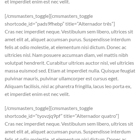
et imperdiet enim est nec velit.
[/cmsmasters_toggle][cmsmasters_toggle
shortcode_id=”pads9fhebp” title=”Alternador três”]
Cras nec imperdiet neque. Vestibulum sem libero, ultrices sit
amet elit at, aliquet accumsan purus. Suspendisse interdum
felis at odio molestie, at elementum nisi dictum. Donec ac
ultricies nisl. Nam posuere accumsan diam, vel mattis nibh
volutpat hendrerit. Curabitur ultrices auctor nisl, vel ultricies
massa euismod sed. Etiam at imperdiet nulla. Quisque feugiat
pulvinar mauris, pulvinar ullamcorper est cursus eget.
Aliquam facilisis, nisl ac pharetra fringilla, lacus leo porta ex,
et imperdiet enim est nec velit.
[/cmsmasters_toggle][cmsmasters_toggle
shortcode_id=”tyovzjq9pf” title=”Alternador quatro”]
Cras nec imperdiet neque. Vestibulum sem libero, ultrices sit
amet elit at, aliquet accumsan purus. Suspendisse interdum
felis at odio molestie, at elementum nisi dictum. Donec ac