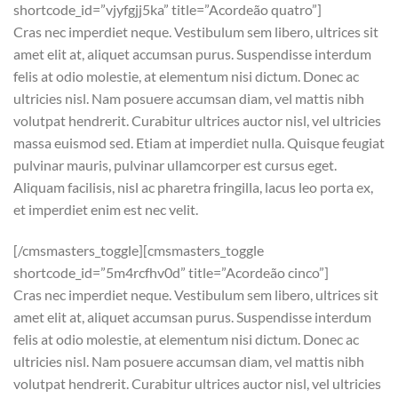
shortcode_id=”vjyfgjj5ka” title=”Acordeão quatro”]
Cras nec imperdiet neque. Vestibulum sem libero, ultrices sit
amet elit at, aliquet accumsan purus. Suspendisse interdum
felis at odio molestie, at elementum nisi dictum. Donec ac
ultricies nisl. Nam posuere accumsan diam, vel mattis nibh
volutpat hendrerit. Curabitur ultrices auctor nisl, vel ultricies
massa euismod sed. Etiam at imperdiet nulla. Quisque feugiat
pulvinar mauris, pulvinar ullamcorper est cursus eget.
Aliquam facilisis, nisl ac pharetra fringilla, lacus leo porta ex,
et imperdiet enim est nec velit.
[/cmsmasters_toggle][cmsmasters_toggle
shortcode_id=”5m4rcfhv0d” title=”Acordeão cinco”]
Cras nec imperdiet neque. Vestibulum sem libero, ultrices sit
amet elit at, aliquet accumsan purus. Suspendisse interdum
felis at odio molestie, at elementum nisi dictum. Donec ac
ultricies nisl. Nam posuere accumsan diam, vel mattis nibh
volutpat hendrerit. Curabitur ultrices auctor nisl, vel ultricies