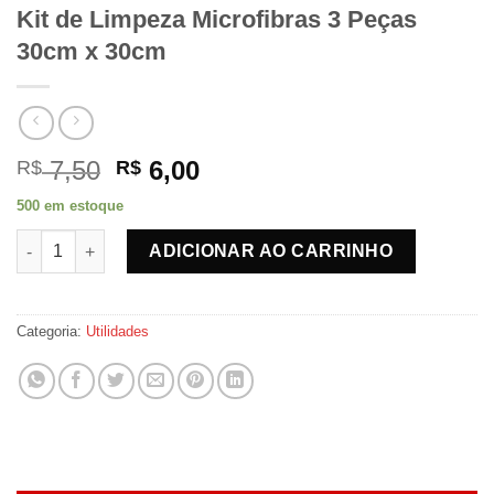
Kit de Limpeza Microfibras 3 Peças
30cm x 30cm
O
O
7,50
6,00
R$
R$
preço
preço
500 em estoque
original
atual
Kit de Limpeza Microfibras 3 Peças 30cm x 30cm quantidade
era:
é:
ADICIONAR AO CARRINHO
R$ 7,50.
R$ 6,00.
Categoria:
Utilidades