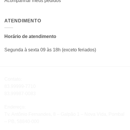
Acompanhar meus pedidos
ATENDIMENTO
Horário de atendimento
Segunda à sexta 09 às 18h (exceto feriados)
Contato:
83.99999-7710
83.99987-0083
Endereço:
Tv. Antônio Fernandes, 8 – Galpão 1 – Nova Vida, Pombal
– PB, 58840-000